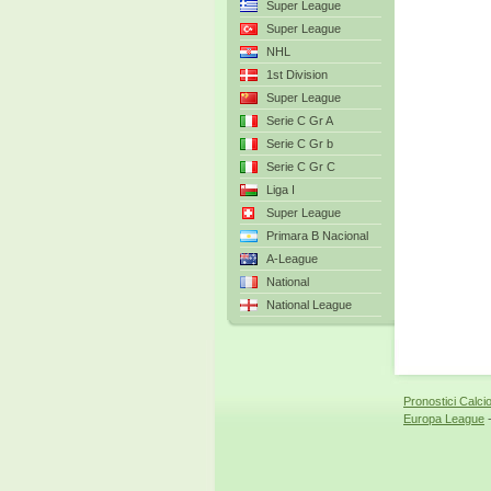
Super League
Super League
NHL
1st Division
Super League
Serie C Gr A
Serie C Gr b
Serie C Gr C
Liga I
Super League
Primara B Nacional
A-League
National
National League
Pronostici Calci
Europa League