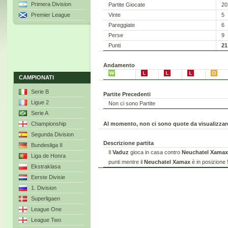
Primera Division
Partite Giocate
20
Vinte
5
Premier League
Pareggiate
6
Perse
9
Punti
21
Andamento
CAMPIONATI
Serie B
Partite Precedenti
Ligue 2
Non ci sono Partite
Serie A
Al momento, non ci sono quote da visualizzar
Championship
Segunda Division
Descrizione partita
Bundesliga II
Il
Vaduz
gioca in casa contro
Neuchatel Xamax
Liga de Honra
punti mentre il
Neuchatel Xamax
è in posizione 
Ekstraklasa
Eerste Divisie
1. Division
Superligaen
League One
League Two