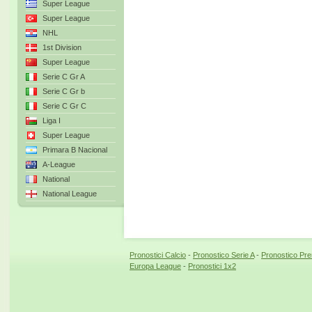
Super League
Super League
NHL
1st Division
Super League
Serie C Gr A
Serie C Gr b
Serie C Gr C
Liga I
Super League
Primara B Nacional
A-League
National
National League
Pronostici Calcio
-
Pronostico Serie A
-
Pronostico Pr
Europa League
-
Pronostici 1x2