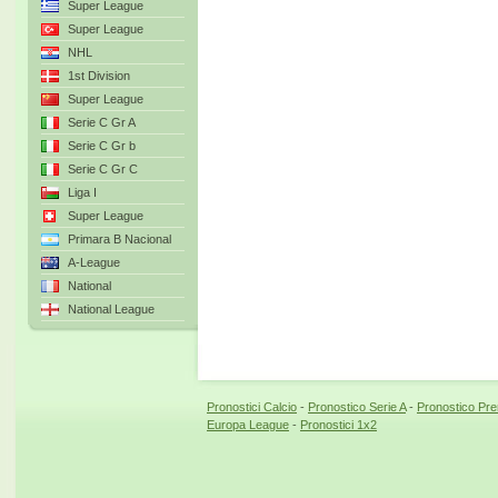
Super League
Super League
NHL
1st Division
Super League
Serie C Gr A
Serie C Gr b
Serie C Gr C
Liga I
Super League
Primara B Nacional
A-League
National
National League
Pronostici Calcio
-
Pronostico Serie A
-
Pronostico Pr
Europa League
-
Pronostici 1x2