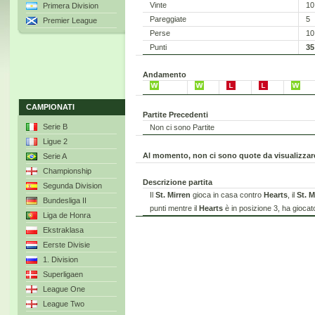
Vinte
10
Primera Division
Pareggiate
5
Premier League
Perse
10
Punti
35
Andamento
CAMPIONATI
Partite Precedenti
Serie B
Non ci sono Partite
Ligue 2
Al momento, non ci sono quote da visualizzar
Serie A
Championship
Descrizione partita
Segunda Division
Il
St. Mirren
gioca in casa contro
Hearts
, il
St. M
Bundesliga II
punti mentre il
Hearts
è in posizione 3, ha giocat
Liga de Honra
Ekstraklasa
Eerste Divisie
1. Division
Superligaen
League One
League Two