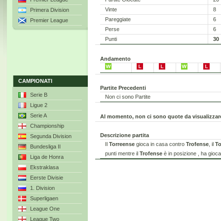
Vinte
8
Primera Division
Pareggiate
6
Premier League
Perse
6
Punti
30
Andamento
CAMPIONATI
Partite Precedenti
Serie B
Non ci sono Partite
Ligue 2
Serie A
Al momento, non ci sono quote da visualizzar
Championship
Descrizione partita
Segunda Division
Il
Torreense
gioca in casa contro
Trofense
, il
To
Bundesliga II
punti mentre il
Trofense
è in posizione , ha gioca
Liga de Honra
Ekstraklasa
Eerste Divisie
1. Division
Superligaen
League One
League Two