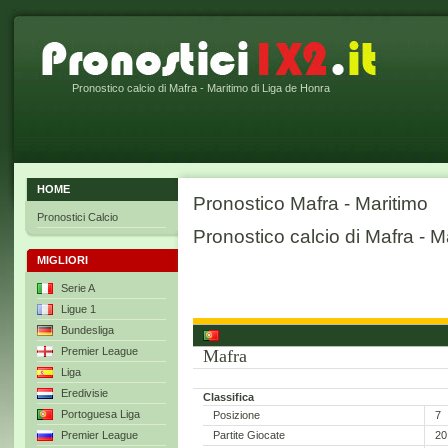
Pronostico calcio di Mafra - Maritimo di Liga de Honra
HOME
Pronostico Mafra - Maritimo
Pronostici Calcio
Pronostico calcio di Mafra - 
MIGLIORI
Serie A
Ligue 1
Bundesliga
Premier League
Mafra
Liga
Eredivisie
Classifica
Portoguesa Liga
Posizione
7
Partite Giocate
20
Premier League