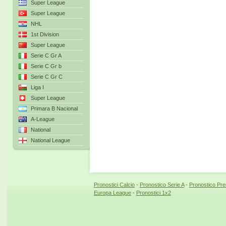
Super League
Super League
NHL
1st Division
Super League
Serie C Gr A
Serie C Gr b
Serie C Gr C
Liga I
Super League
Primara B Nacional
A-League
National
National League
Pronostici Calcio
-
Pronostico Serie A
-
Pronostico Pr
Europa League
-
Pronostici 1x2