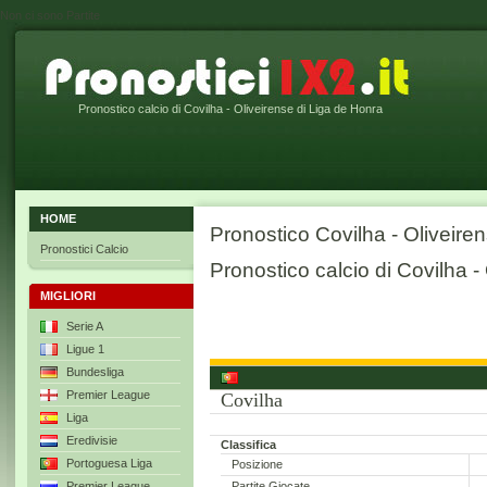
Non ci sono Partite
Pronostico calcio di Covilha - Oliveirense di Liga de Honra
HOME
Pronostico Covilha - Oliveire
Pronostici Calcio
Pronostico calcio di Covilha 
MIGLIORI
Serie A
Ligue 1
Bundesliga
Premier League
Covilha
Liga
Eredivisie
Classifica
Portoguesa Liga
Posizione
Partite Giocate
Premier League