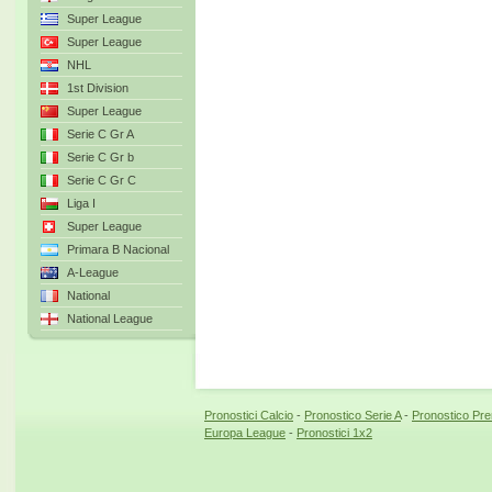
Super League
Super League
NHL
1st Division
Super League
Serie C Gr A
Serie C Gr b
Serie C Gr C
Liga I
Super League
Primara B Nacional
A-League
National
National League
Pronostici Calcio
-
Pronostico Serie A
-
Pronostico Pr
Europa League
-
Pronostici 1x2