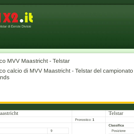
star di Eerste Divisie
co MVV Maastricht - Telstar
co calcio di MVV Maastricht - Telstar del campionato 
ands
stricht
Telstar
Pronostico:
1
Classifica
9
Posizione