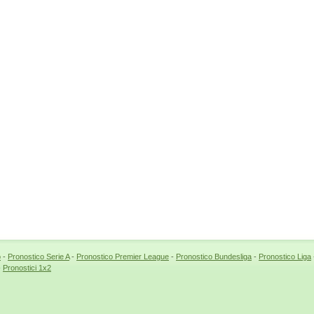
o
-
Pronostico Serie A
-
Pronostico Premier League
-
Pronostico Bundesliga
-
Pronostico Liga
-
Pronostici 1x2