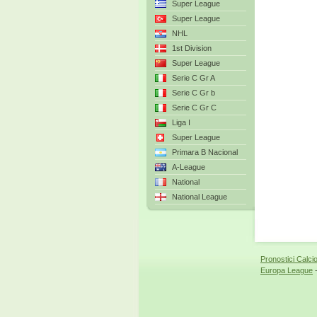
Super League
Super League
NHL
1st Division
Super League
Serie C Gr A
Serie C Gr b
Serie C Gr C
Liga I
Super League
Primara B Nacional
A-League
National
National League
Pronostici Calci
Europa League