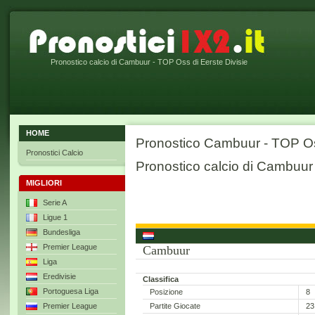
Pronostico calcio di Cambuur - TOP Oss di Eerste Divisie
HOME
Pronostico Cambuur - TOP O
Pronostici Calcio
Pronostico calcio di Cambuur
MIGLIORI
Serie A
Ligue 1
Bundesliga
Premier League
Cambuur
Liga
Eredivisie
Classifica
Portoguesa Liga
Posizione
8
Partite Giocate
23
Premier League