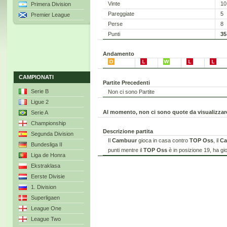
Vinte
10
Primera Division
Pareggiate
5
Premier League
Perse
8
Punti
35
Andamento
CAMPIONATI
Partite Precedenti
Serie B
Non ci sono Partite
Ligue 2
Al momento, non ci sono quote da visualizzar
Serie A
Championship
Descrizione partita
Segunda Division
Il
Cambuur
gioca in casa contro
TOP Oss
, il
Ca
Bundesliga II
punti mentre il
TOP Oss
è in posizione 19, ha gi
Liga de Honra
Ekstraklasa
Eerste Divisie
1. Division
Superligaen
League One
League Two