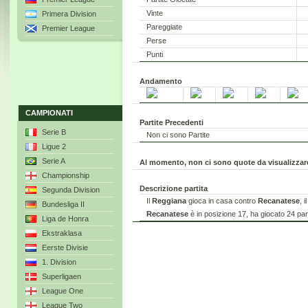
Vinte
Primera Division
Pareggiate
Premier League
Perse
Punti
Andamento
CAMPIONATI
Partite Precedenti
Serie B
Non ci sono Partite
Ligue 2
Serie A
Al momento, non ci sono quote da visualizzar
Championship
Descrizione partita
Segunda Division
Il
Reggiana
gioca in casa contro
Recanatese
, i
Bundesliga II
Recanatese
è in posizione 17, ha giocato 24 par
Liga de Honra
Ekstraklasa
Eerste Divisie
1. Division
Superligaen
League One
League Two