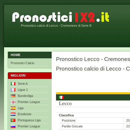
Pronostico calcio di Lecco - Cremonese di Serie B
HOME
Pronostico Lecco - Cremone
Pronostici Calcio
Pronostico calcio di Lecco - 
MIGLIORI
Serie A
Ligue 1
Bundesliga
Premier League
Lecco
Liga
Eredivisie
Classifica
Portoguesa Liga
Posizione
20
Partite Giocate
23
Premier League