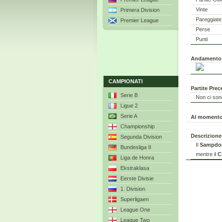
Vinte
Primera Division
Pareggiate
Premier League
Perse
Punti
Andamento
CAMPIONATI
Partite Prec
Serie B
Non ci son
Ligue 2
Serie A
Al momento,
Championship
Descrizione 
Segunda Division
Il
Sampdor
Bundesliga II
mentre il
C
Liga de Honra
Ekstraklasa
Eerste Divisie
1. Division
Superligaen
League One
League Two