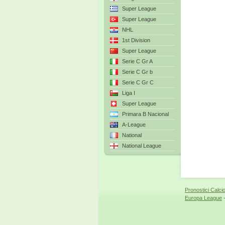
Super League
Super League
NHL
1st Division
Super League
Serie C Gr A
Serie C Gr b
Serie C Gr C
Liga I
Super League
Primara B Nacional
A-League
National
National League
Pronostici Calci
Europa League