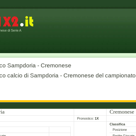
nese di Serie A
ico Sampdoria - Cremonese
co calcio di Sampdoria - Cremonese del campionato S
ia
Cremonese
Pronostico:
1X
Classifica
Posizione
cate
Partite Giocate