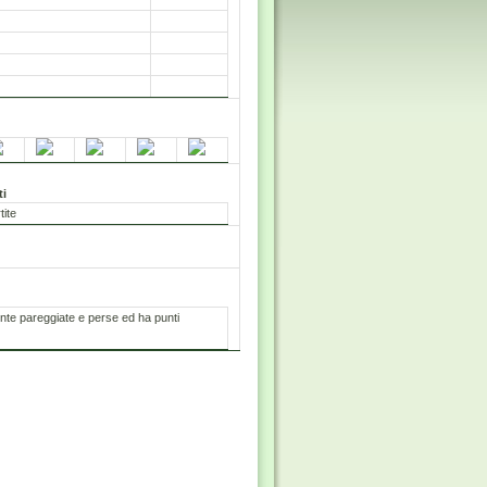
ti
tite
vinte pareggiate e perse ed ha punti