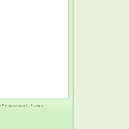
-
Pronostico Ligue 1
-
Pronostici