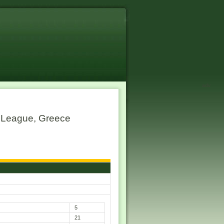
adv
r League, Greece
5
21