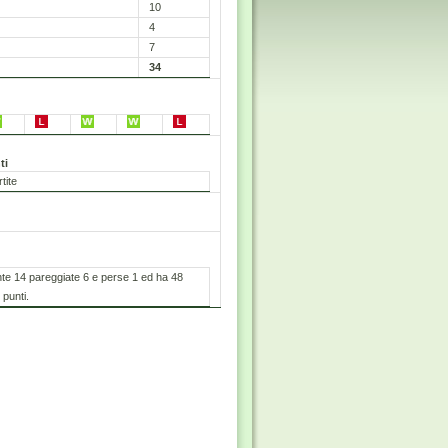
10
4
7
34
ti
tite
inte 14 pareggiate 6 e perse 1 ed ha 48
 punti.