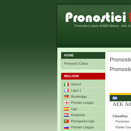
Pronostico calcio di AEK Athens - Aris 
HOME
Pronosti
Pronostici Calcio
Pronosti
MIGLIORI
Serie A
Ligue 1
Bundesliga
Premier League
AEK At
Liga
Eredivisie
Classifica
Portoguesa Liga
Posizione
Partite Gio
Premier League