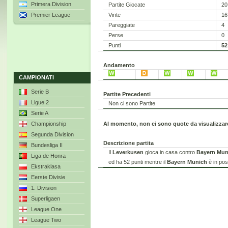
Primera Division
Partite Giocate
20
Vinte
16
Premier League
Pareggiate
4
Perse
0
Punti
52
Andamento
CAMPIONATI
Serie B
Partite Precedenti
Ligue 2
Non ci sono Partite
Serie A
Al momento, non ci sono quote da visualizzar
Championship
Segunda Division
Descrizione partita
Bundesliga II
Il
Leverkusen
gioca in casa contro
Bayern Mun
Liga de Honra
ed ha 52 punti mentre il
Bayern Munich
è in pos
Ekstraklasa
Eerste Divisie
1. Division
Superligaen
League One
League Two