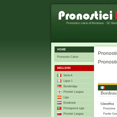
Pronostico calcio di Bordeaux - SC Basti
HOME
Pronost
Pronostici Calcio
Pronosti
MIGLIORI
Serie A
Ligue 1
Bundesliga
Premier League
Bordeau
Liga
Eredivisie
Classifica
Portoguesa Liga
Posizione
Partite Gio
Premier League