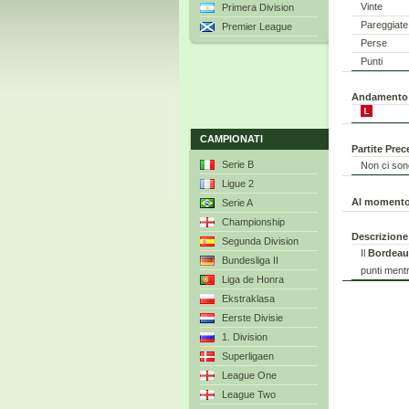
Vinte
Primera Division
Pareggiate
Premier League
Perse
Punti
Andamento
CAMPIONATI
Partite Prec
Serie B
Non ci son
Ligue 2
Al momento,
Serie A
Championship
Descrizione 
Segunda Division
Il
Bordeau
Bundesliga II
punti mentr
Liga de Honra
Ekstraklasa
Eerste Divisie
1. Division
Superligaen
League One
League Two