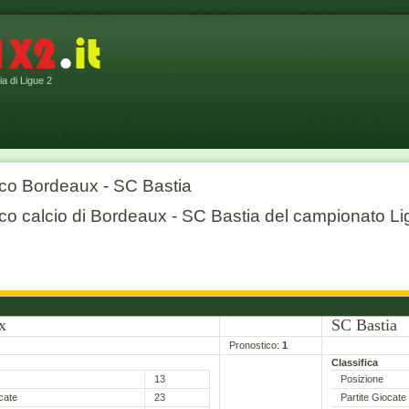
a di Ligue 2
ico Bordeaux - SC Bastia
co calcio di Bordeaux - SC Bastia del campionato Li
x
SC Bastia
Pronostico:
1
Classifica
13
Posizione
cate
23
Partite Giocate