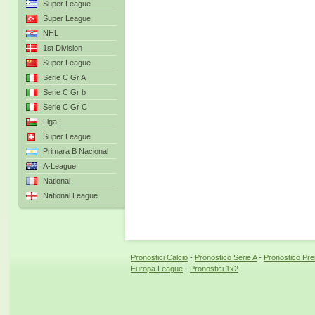
Super League
Super League
NHL
1st Division
Super League
Serie C Gr A
Serie C Gr b
Serie C Gr C
Liga I
Super League
Primara B Nacional
A-League
National
National League
Pronostici Calcio
-
Pronostico Serie A
-
Pronostico Pr
Europa League
-
Pronostici 1x2