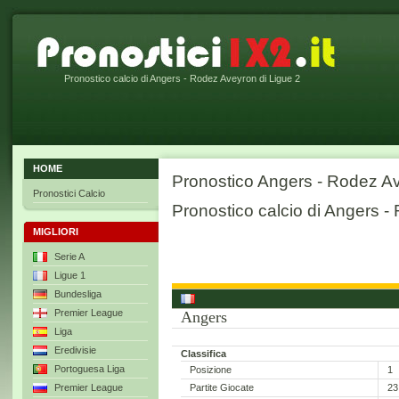
Pronostico calcio di Angers - Rodez Aveyron di Ligue 2
HOME
Pronostico Angers - Rodez A
Pronostici Calcio
Pronostico calcio di Angers 
MIGLIORI
Serie A
Ligue 1
Bundesliga
Premier League
Angers
Liga
Eredivisie
Classifica
Portoguesa Liga
Posizione
1
Partite Giocate
23
Premier League