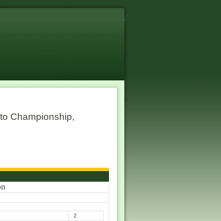
adv
ato Championship,
on
2