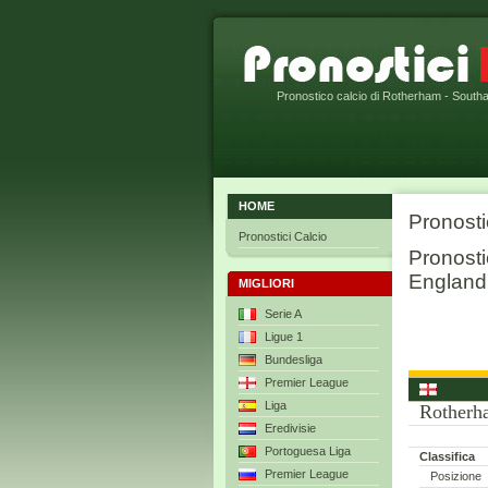
Pronostico calcio di Rotherham - Sout
HOME
Pronost
Pronostici Calcio
Pronost
England
MIGLIORI
Serie A
Ligue 1
Bundesliga
Premier League
Liga
Rotherh
Eredivisie
Portoguesa Liga
Classifica
Premier League
Posizione