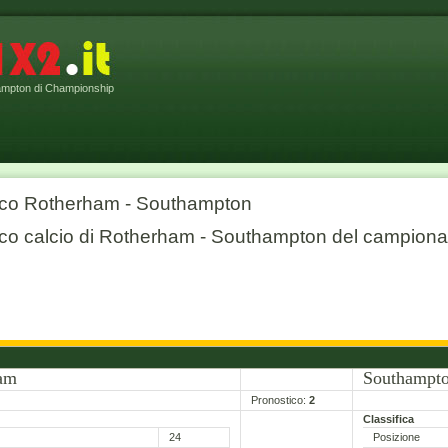
hampton di Championship
ico Rotherham - Southampton
ico calcio di Rotherham - Southampton del campion
am
Southampt
Pronostico:
2
Classifica
24
Posizione