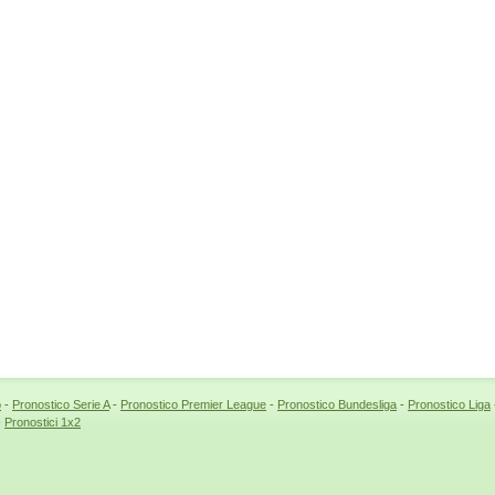
o
-
Pronostico Serie A
-
Pronostico Premier League
-
Pronostico Bundesliga
-
Pronostico Liga
-
Pronostici 1x2