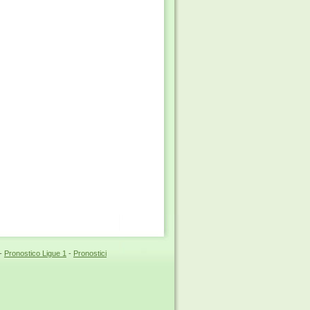
-
Pronostico Ligue 1
-
Pronostici