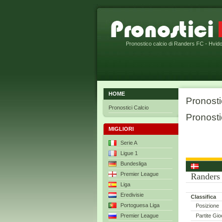
Pronostico calcio di Randers FC - Hvido
HOME
Pronost
Pronostici Calcio
Pronosti
MIGLIORI
Serie A
Ligue 1
Bundesliga
Premier League
Randers
Liga
Eredivisie
Classifica
Portoguesa Liga
Posizione
Partite Gio
Premier League