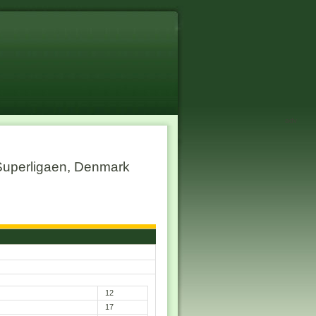
adv
 Superligaen, Denmark
12
17