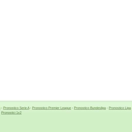
o
-
Pronostico Serie A
-
Pronostico Premier League
-
Pronostico Bundesliga
-
Pronostico Liga
-
Pronostici 1x2