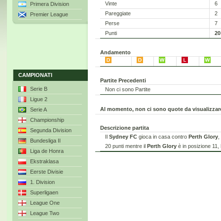
Vinte
6
Primera Division
Pareggiate
2
Premier League
Perse
7
Punti
20
Andamento
CAMPIONATI
Partite Precedenti
Serie B
Non ci sono Partite
Ligue 2
Al momento, non ci sono quote da visualizzar
Serie A
Championship
Descrizione partita
Segunda Division
Il
Sydney FC
gioca in casa contro
Perth Glory
,
Bundesliga II
20 punti mentre il
Perth Glory
è in posizione 11, 
Liga de Honra
Ekstraklasa
Eerste Divisie
1. Division
Superligaen
League One
League Two