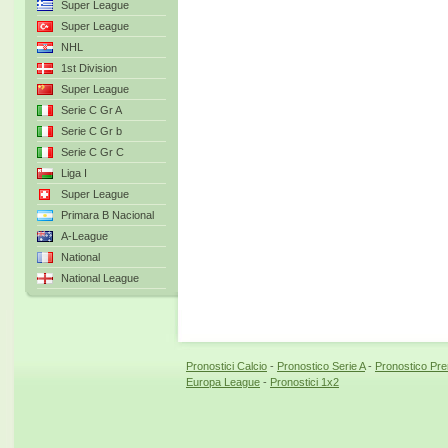
Super League
Super League
NHL
1st Division
Super League
Serie C Gr A
Serie C Gr b
Serie C Gr C
Liga I
Super League
Primara B Nacional
A-League
National
National League
Pronostici Calcio
-
Pronostico Serie A
-
Pronostico Pr
Europa League
-
Pronostici 1x2