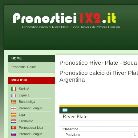
Pronostico calcio di River Plate - Boca Juniors di Primera Division
HOME
Pronostico River Plate - Boca
Pronostici Calcio
Pronostico calcio di River Pl
Argentina
MIGLIORI
Serie A
Ligue 1
Bundesliga
Premier League
Liga
River Plate
Eredivisie
Portoguesa Liga
Classifica
Premier League
Posizione
1