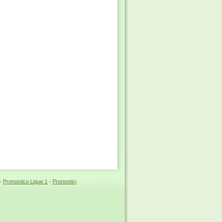
-
Pronostico Ligue 1
-
Pronostici