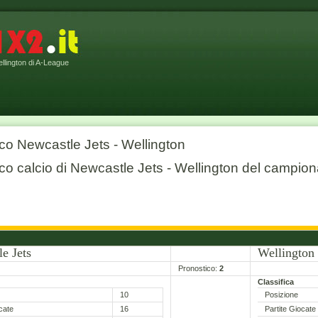
llington di A-League
co Newcastle Jets - Wellington
co calcio di Newcastle Jets - Wellington del campion
e Jets
Wellington
Pronostico:
2
Classifica
10
Posizione
cate
16
Partite Giocate