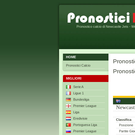
Pronostico calcio di Newcastle Jets - We
HOME
Pronosti
Pronostici Calcio
Pronosti
MIGLIORI
Serie A
Ligue 1
Bundesliga
Premier League
Newcastl
Liga
Eredivisie
Classifica
Portoguesa Liga
Posizione
Partite Gio
Premier League