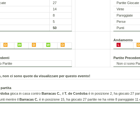
cate
27
Partite Giocate
14
Vinte
8
Pareggiate
5
Perse
50
Punti
Andamento
edenti
Partite Preceden
o Partite
Non ci sono Par
 non ci sono quote da visualizzare per questo evento!
partita
ordoba
gioca in casa contro
Barracas C.
, il
T. de Cordoba
è in posizione 2, ha giocato 27 par
nti mentre il
Barracas C.
è in posizione 15, ha giocato 27 partite ne ha vinte 8 pareggiate 11 