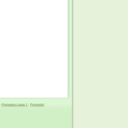
-
Pronostico Ligue 1
-
Pronostici